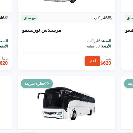
46 راكب
46 راكب
ائق
مع سائق
يغو
مرسيدس توريسمو
السعة:
46 راكب
السعة
الأمتعة:
50 قطعة
الأمتعة
اختر
620
$620
عة
نظرة سريعة