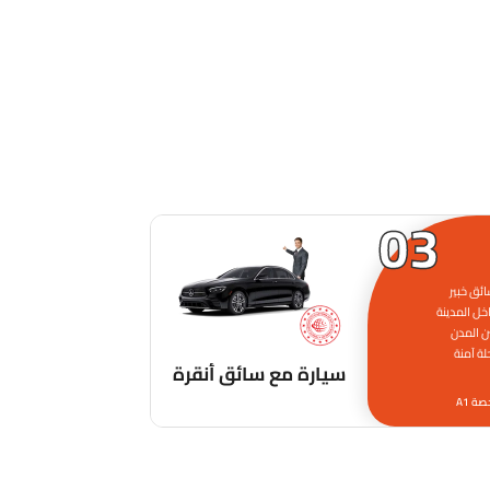
03
ائق خبير
اخل المدينة
ين المدن
لة آمنة
سيارة مع سائق أنقرة
ة A1