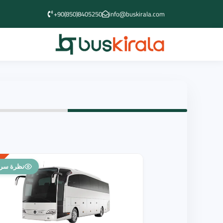
+90(850)8405250
info@buskirala.com
نظرة سري