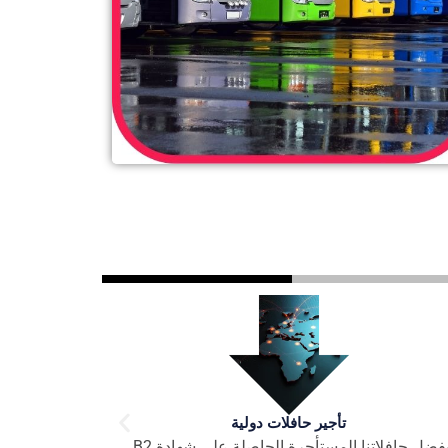
تأجير حافلات النقل
نحن نقدم خدمة النقل من مطار Esenboğa في