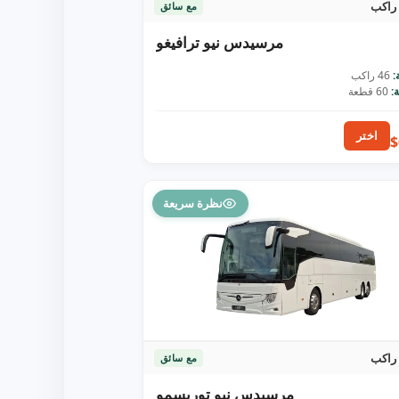
مع سائق
مرسيدس نيو ترافيغو
:
46 راكب
:
60 قطعة
اختر
$
نظرة سريعة
مع سائق
مرسيدس نيو توريسمو