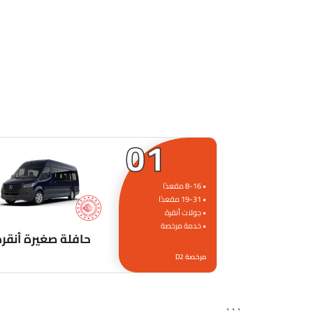
01
• 8-16 مقعدًا
• 19-31 مقعدًا
• جولات أنقرة
• خدمة مرخصة
حافلة صغيرة أنقرة
مرخصة D2