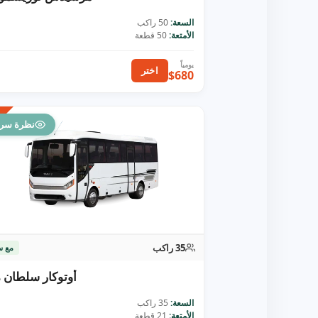
السعة:
50 راكب
الأمتعة:
50 قطعة
اختر
$680
نظرة سري
35 راكب
مع س
أوتوكار سلطان م
السعة:
35 راكب
الأمتعة:
21 قطعة