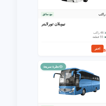
مع سائق
نيوبلان تورلاينر
:
46 راكب
:
55 قطعة
اختر
$
نظرة سريعة