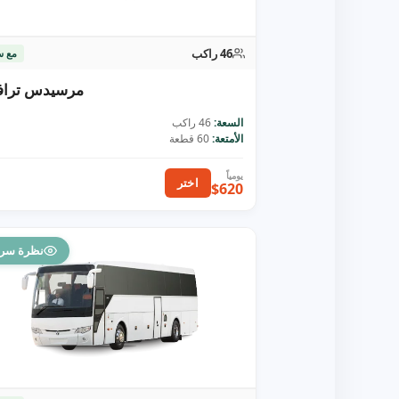
46 راكب
مع س
مرسيدس تراف
السعة:
46 راكب
الأمتعة:
60 قطعة
اختر
$620
نظرة سري