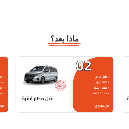
ماذا بعد؟
02
• نقل خاص
• س
• VIP فيتو
• د
• مطار أنقرة
• ب
• خدمة 24/7
• رح
نقل مطار أنقرة
نقل موثوق
مرخص