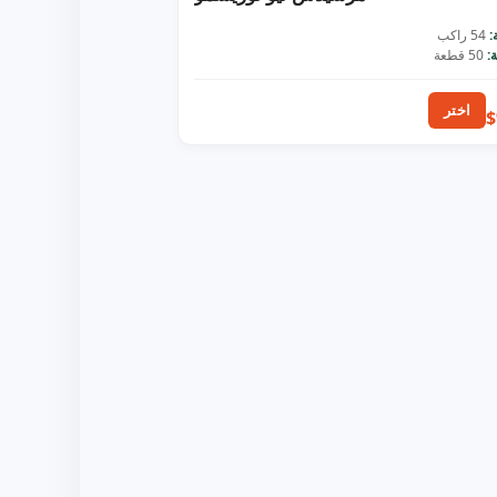
:
54 راكب
:
50 قطعة
اختر
$