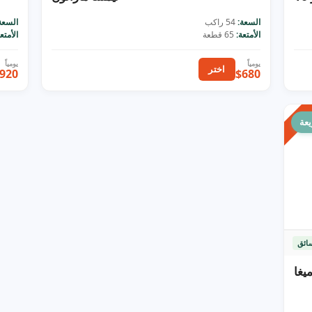
السعة:
54 راكب
السعة
الأمتعة:
65 قطعة
الأمتعة
اختر
920
$680
شائع
عة
ائق
يغا