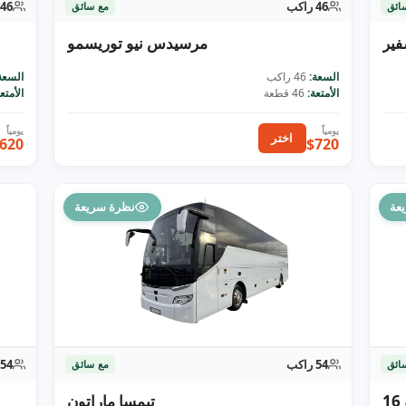
46 راكب
46 راكب
ائق
مع سائق
فير
مرسيدس نيو توريسمو
السعة:
46 راكب
السعة
الأمتعة:
46 قطعة
الأمتعة
اختر
620
$720
عة
نظرة سريعة
54 راكب
54 راكب
ائق
مع سائق
تيمسا ماراتون