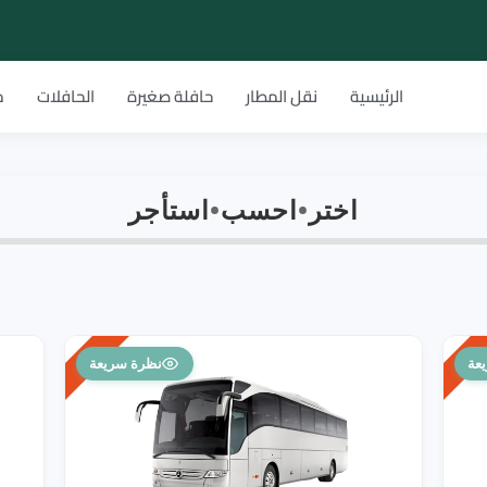
الرئيسية
نقل المطار
حافلة صغيرة
الحافلات
م
اختر
•
احسب
•
استأجر
شائع
شائع
عة
نظرة سريعة