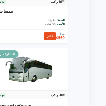
46 راكب
مع س
تيمسا س
السعة:
46 راكب
الأمتعة:
50 قطعة
اختر
$560
نظرة سري
50 راكب
مع س
مرسيدس توريسمو 16